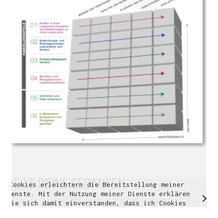
Multidisziplinäre Designlösungen.
Person
|
Kontakt
|
Fotoblog
mhyn@mhyn.de
TEILE DEINE GEDANKEN
Cookies erleichtern die Bereitstellung meiner
© Copyright 2018. All Rights Reserved.
Dienste. Mit der Nutzung meiner Dienste erklären
Impressum & Datenschutz
Du musst
angemeldet
sein, um einen Kommentar
Sie sich damit einverstanden, dass ich Cookies
abzugeben.
verwende.
Weitere Informationen
OK