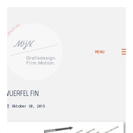
MENU
WUERFEL_FIN
Oktober 30, 2015
M H Y N
Manuel Hernandez y Nothdurft (Dipl. Des.)