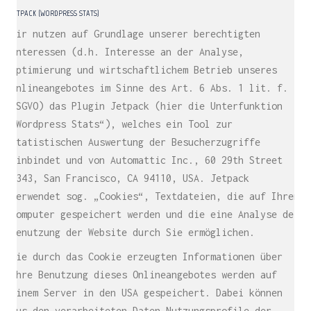
JETPACK (WORDPRESS STATS)
Wir nutzen auf Grundlage unserer berechtigten
Interessen (d.h. Interesse an der Analyse,
Optimierung und wirtschaftlichem Betrieb unseres
Onlineangebotes im Sinne des Art. 6 Abs. 1 lit. f.
DSGVO) das Plugin Jetpack (hier die Unterfunktion
„Wordpress Stats“), welches ein Tool zur
statistischen Auswertung der Besucherzugriffe
einbindet und von Automattic Inc., 60 29th Street
#343, San Francisco, CA 94110, USA. Jetpack
verwendet sog. „Cookies“, Textdateien, die auf Ihrem
Computer gespeichert werden und die eine Analyse der
Benutzung der Website durch Sie ermöglichen.
Die durch das Cookie erzeugten Informationen über
Ihre Benutzung dieses Onlineangebotes werden auf
M H Y N
einem Server in den USA gespeichert. Dabei können
Manuel Hernandez y Nothdurft (Dipl. Des.)
aus den verarbeiteten Daten Nutzungsprofile der