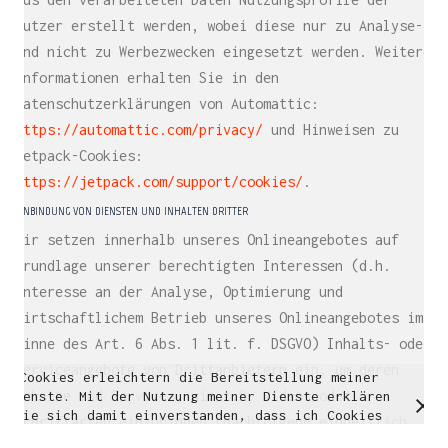
Multidisziplinäre Designlösungen.
Nutzer erstellt werden, wobei diese nur zu Analyse-
Person
|
Kontakt
|
Fotoblog
und nicht zu Werbezwecken eingesetzt werden. Weitere
mhyn@mhyn.de
Informationen erhalten Sie in den
Datenschutzerklärungen von Automattic:
https://automattic.com/privacy/
und Hinweisen zu
Jetpack-Cookies:
https://jetpack.com/support/cookies/
.
EINBINDUNG VON DIENSTEN UND INHALTEN DRITTER
Wir setzen innerhalb unseres Onlineangebotes auf
Grundlage unserer berechtigten Interessen (d.h.
Interesse an der Analyse, Optimierung und
wirtschaftlichem Betrieb unseres Onlineangebotes im
Sinne des Art. 6 Abs. 1 lit. f. DSGVO) Inhalts- oder
Serviceangebote von Drittanbietern ein, um deren
Cookies erleichtern die Bereitstellung meiner
© Copyright 2018. All Rights Reserved.
Inhalte und Services, wie z.B. Videos oder
Dienste. Mit der Nutzung meiner Dienste erklären
Impressum & Datenschutz
Sie sich damit einverstanden, dass ich Cookies
Schriftarten einzubinden (nachfolgend einheitlich
verwende.
Weitere Informationen
OK
bezeichnet als “Inhalte”).