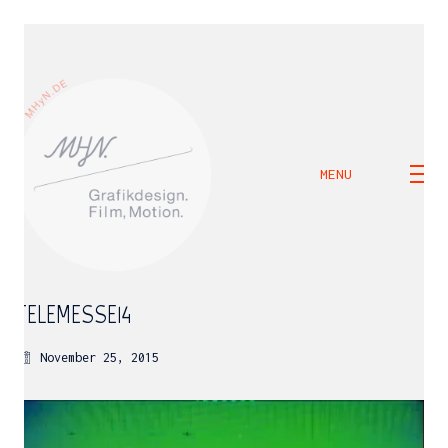
MENU
TELEMESSE14
November 25, 2015
M H Y N
Manuel Hernandez y Nothdurft (Dipl. Des.)