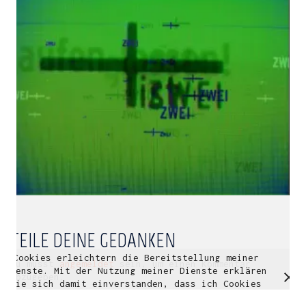
Multidisziplinäre Designlösungen.
Person
|
Kontakt
|
Fotoblog
mhyn@mhyn.de
TEILE DEINE GEDANKEN
Cookies erleichtern die Bereitstellung meiner
© Copyright 2018. All Rights Reserved.
Du musst
angemeldet
sein, um einen Kommentar
Dienste. Mit der Nutzung meiner Dienste erklären
Impressum & Datenschutz
abzugeben.
Sie sich damit einverstanden, dass ich Cookies
verwende.
Weitere Informationen
OK