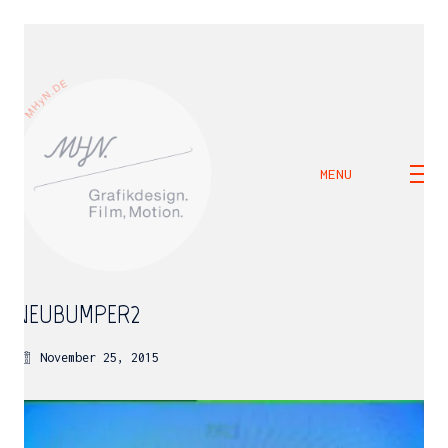
MENU
NEUBUMPER2
November 25, 2015
M H Y N
Manuel Hernandez y Nothdurft (Dipl. Des.)