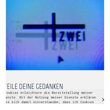
Multidisziplinäre Designlösungen.
Person
|
Kontakt
|
Fotoblog
mhyn@mhyn.de
TEILE DEINE GEDANKEN
Cookies erleichtern die Bereitstellung meiner
© Copyright 2018. All Rights Reserved.
Du musst
angemeldet
sein, um einen Kommentar
Dienste. Mit der Nutzung meiner Dienste erklären
Impressum & Datenschutz
abzugeben.
Sie sich damit einverstanden, dass ich Cookies
verwende.
Weitere Informationen
OK