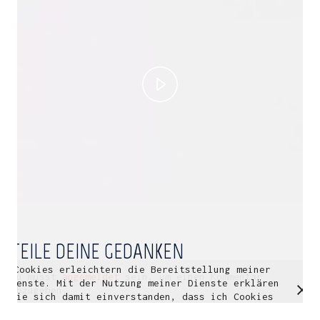
Multidisziplinäre Designlösungen.
Person
|
Kontakt
|
Fotoblog
mhyn@mhyn.de
Play
Video
TEILE DEINE GEDANKEN
Cookies erleichtern die Bereitstellung meiner
© Copyright 2018. All Rights Reserved.
Du musst
angemeldet
sein, um einen Kommentar
Dienste. Mit der Nutzung meiner Dienste erklären
Impressum & Datenschutz
abzugeben.
Sie sich damit einverstanden, dass ich Cookies
verwende.
Weitere Informationen
OK