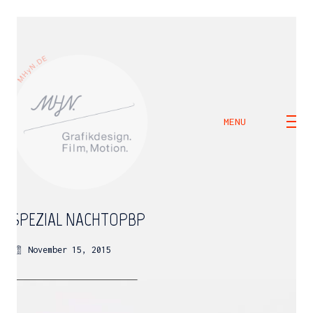
MENU
SPEZIAL_NACHTOPBP
November 15, 2015
M H Y N
Manuel Hernandez y Nothdurft (Dipl. Des.)