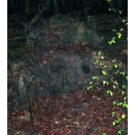
M H Y N
Manuel Hernandez y Nothdurft (Dipl. Des.)
Multidisziplinäre Designlösungen.
Person
|
Kontakt
|
Fotoblog
mhyn@mhyn.de