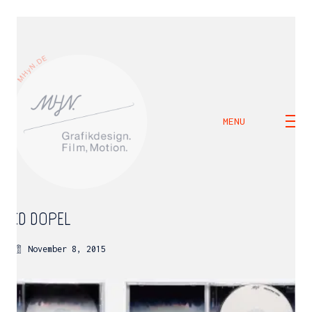
MENU
CD_DOPEL
November 8, 2015
M H Y N
Manuel Hernandez y Nothdurft (Dipl. Des.)