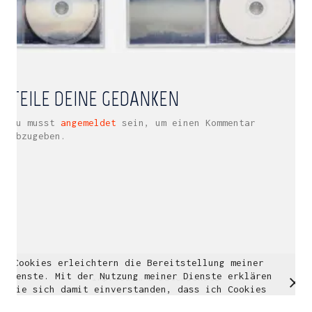
Multidisziplinäre Designlösungen.
Person
|
Kontakt
|
Fotoblog
mhyn@mhyn.de
TEILE DEINE GEDANKEN
Du musst
angemeldet
sein, um einen Kommentar
abzugeben.
Cookies erleichtern die Bereitstellung meiner
© Copyright 2018. All Rights Reserved.
Dienste. Mit der Nutzung meiner Dienste erklären
Impressum & Datenschutz
Sie sich damit einverstanden, dass ich Cookies
verwende.
Weitere Informationen
OK