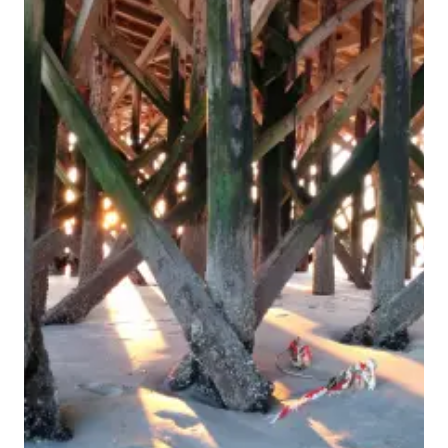
M H Y N
Manuel Hernandez y Nothdurft (Dipl. Des.)
Multidisziplinäre Designlösungen.
Person
|
Kontakt
|
Fotoblog
mhyn@mhyn.de