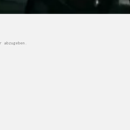
r abzugeben.
M H Y N
Manuel Hernandez y Nothdurft (Dipl. Des.)
Multidisziplinäre Designlösungen.
Person
|
Kontakt
|
Fotoblog
mhyn@mhyn.de