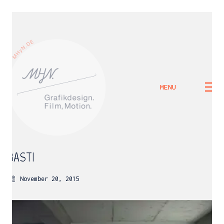
MENU
BASTI
November 20, 2015
M H Y N
Manuel Hernandez y Nothdurft (Dipl. Des.)