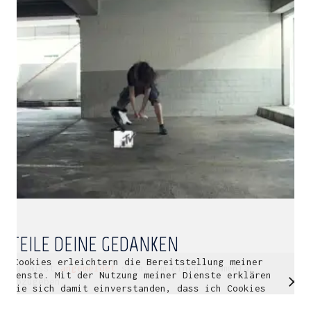
Multidisziplinäre Designlösungen.
Person
|
Kontakt
|
Fotoblog
mhyn@mhyn.de
TEILE DEINE GEDANKEN
Cookies erleichtern die Bereitstellung meiner
© Copyright 2018. All Rights Reserved.
Du musst
angemeldet
sein, um einen Kommentar
Dienste. Mit der Nutzung meiner Dienste erklären
Impressum & Datenschutz
abzugeben.
Sie sich damit einverstanden, dass ich Cookies
verwende.
Weitere Informationen
OK