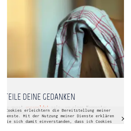
Multidisziplinäre Designlösungen.
Person
|
Kontakt
|
Fotoblog
mhyn@mhyn.de
TEILE DEINE GEDANKEN
Du musst
angemeldet
sein, um einen Kommentar
Cookies erleichtern die Bereitstellung meiner
© Copyright 2018. All Rights Reserved.
abzugeben.
Dienste. Mit der Nutzung meiner Dienste erklären
Impressum & Datenschutz
Sie sich damit einverstanden, dass ich Cookies
verwende.
Weitere Informationen
OK