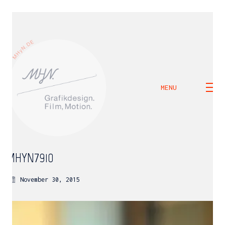
MENU
MHYN7910
November 30, 2015
M H Y N
Manuel Hernandez y Nothdurft (Dipl. Des.)