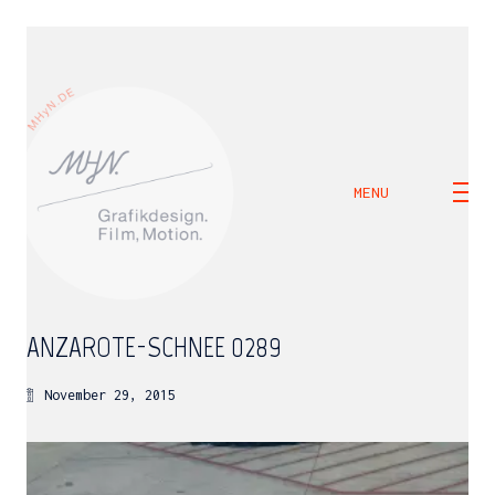
MENU
LANZAROTE-SCHNEE_0289
November 29, 2015
M H Y N
Manuel Hernandez y Nothdurft (Dipl. Des.)