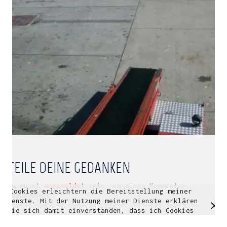
Multidisziplinäre Designlösungen.
Person
|
Kontakt
|
Fotoblog
mhyn@mhyn.de
TEILE DEINE GEDANKEN
Du musst
angemeldet
sein, um einen Kommentar
Cookies erleichtern die Bereitstellung meiner
© Copyright 2018. All Rights Reserved.
abzugeben.
Dienste. Mit der Nutzung meiner Dienste erklären
Impressum & Datenschutz
Sie sich damit einverstanden, dass ich Cookies
verwende.
Weitere Informationen
OK