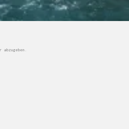
r abzugeben.
M H Y N
Manuel Hernandez y Nothdurft (Dipl. Des.)
Multidisziplinäre Designlösungen.
Person
|
Kontakt
|
Fotoblog
mhyn@mhyn.de