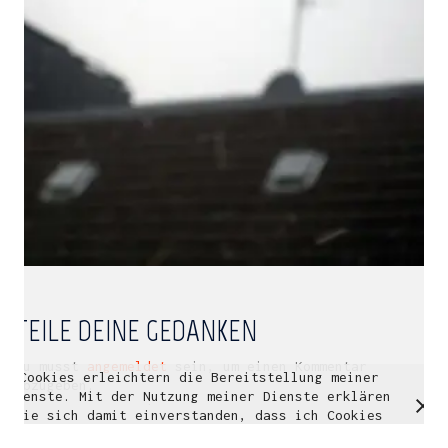
Multidisziplinäre Designlösungen.
Person
|
Kontakt
|
Fotoblog
mhyn@mhyn.de
TEILE DEINE GEDANKEN
Du musst
angemeldet
sein, um einen Kommentar
Cookies erleichtern die Bereitstellung meiner
© Copyright 2018. All Rights Reserved.
abzugeben.
Dienste. Mit der Nutzung meiner Dienste erklären
Impressum & Datenschutz
Sie sich damit einverstanden, dass ich Cookies
verwende.
Weitere Informationen
OK