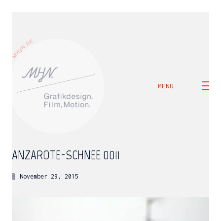
MENU
LANZAROTE-SCHNEE_0011
November 29, 2015
M H Y N
Manuel Hernandez y Nothdurft (Dipl. Des.)