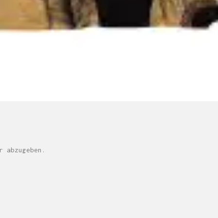
r abzugeben.
M H Y N
Manuel Hernandez y Nothdurft (Dipl. Des.)