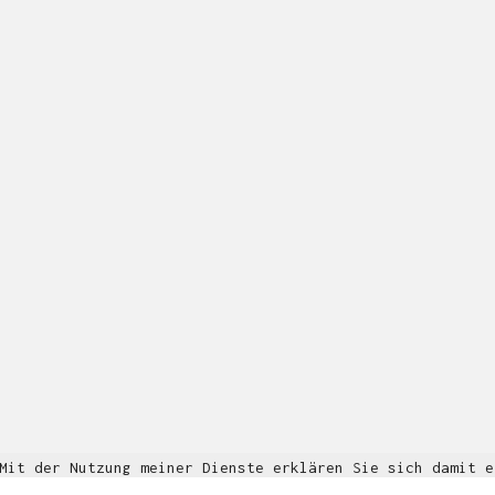
Multidisziplinäre Designlösungen.
Person
|
Kontakt
|
Fotoblog
mhyn@mhyn.de
© Copyright 2018. All Rights Reserved.
Impressum & Datenschutz
 Mit der Nutzung meiner Dienste erklären Sie sich damit 
Informationen
OK