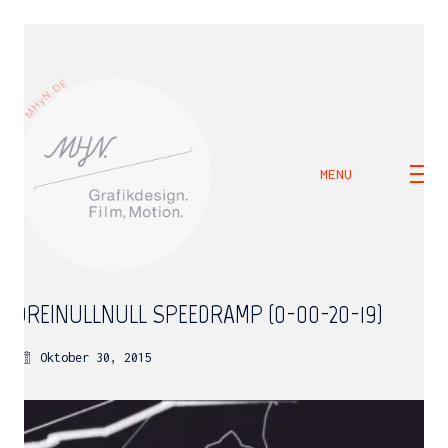
MENU
DREINULLNULL_SPEEDRAMP (0-00-20-19)
Oktober 30, 2015
M H Y N
Manuel Hernandez y Nothdurft (Dipl. Des.)