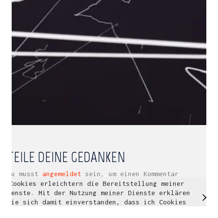
Multidisziplinäre Designlösungen.
Person
|
Kontakt
|
Fotoblog
mhyn@mhyn.de
TEILE DEINE GEDANKEN
Du musst
angemeldet
sein, um einen Kommentar
abzugeben.
Cookies erleichtern die Bereitstellung meiner
© Copyright 2018. All Rights Reserved.
Dienste. Mit der Nutzung meiner Dienste erklären
Impressum & Datenschutz
Sie sich damit einverstanden, dass ich Cookies
verwende.
Weitere Informationen
OK