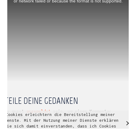
or network failed or because the format is not supported.
Multidisziplinäre Designlösungen.
Person
|
Kontakt
|
Fotoblog
mhyn@mhyn.de
TEILE DEINE GEDANKEN
Du musst
angemeldet
sein, um einen Kommentar
Cookies erleichtern die Bereitstellung meiner
© Copyright 2018. All Rights Reserved.
abzugeben.
Dienste. Mit der Nutzung meiner Dienste erklären
Impressum & Datenschutz
Sie sich damit einverstanden, dass ich Cookies
verwende.
Weitere Informationen
OK