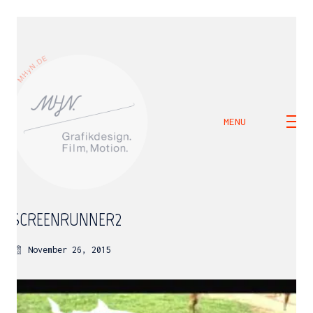
MENU
SCREENRUNNER2
November 26, 2015
M H Y N
Manuel Hernandez y Nothdurft (Dipl. Des.)