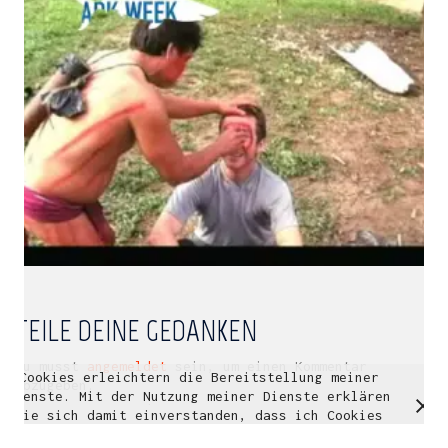
Multidisziplinäre Designlösungen.
Person
|
Kontakt
|
Fotoblog
mhyn@mhyn.de
TEILE DEINE GEDANKEN
Du musst
angemeldet
sein, um einen Kommentar
Cookies erleichtern die Bereitstellung meiner
© Copyright 2018. All Rights Reserved.
abzugeben.
Dienste. Mit der Nutzung meiner Dienste erklären
Impressum & Datenschutz
Sie sich damit einverstanden, dass ich Cookies
verwende.
Weitere Informationen
OK