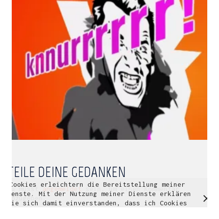
Multidisziplinäre Designlösungen.
Person
|
Kontakt
|
Fotoblog
mhyn@mhyn.de
TEILE DEINE GEDANKEN
Cookies erleichtern die Bereitstellung meiner
© Copyright 2018. All Rights Reserved.
Du musst
angemeldet
sein, um einen Kommentar
Dienste. Mit der Nutzung meiner Dienste erklären
Impressum & Datenschutz
abzugeben.
Sie sich damit einverstanden, dass ich Cookies
verwende.
Weitere Informationen
OK