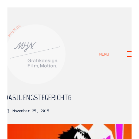
MENU
DASJUENGSTEGERICHT6
November 25, 2015
M H Y N
Manuel Hernandez y Nothdurft (Dipl. Des.)