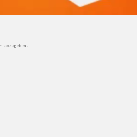
r abzugeben.
M H Y N
Manuel Hernandez y Nothdurft (Dipl. Des.)
Multidisziplinäre Designlösungen.
Person
|
Kontakt
|
Fotoblog
mhyn@mhyn.de