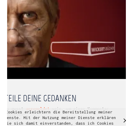
Multidisziplinäre Designlösungen.
Person
|
Kontakt
|
Fotoblog
mhyn@mhyn.de
TEILE DEINE GEDANKEN
Du musst
angemeldet
sein, um einen Kommentar
Cookies erleichtern die Bereitstellung meiner
© Copyright 2018. All Rights Reserved.
abzugeben.
Dienste. Mit der Nutzung meiner Dienste erklären
Impressum & Datenschutz
Sie sich damit einverstanden, dass ich Cookies
verwende.
Weitere Informationen
OK