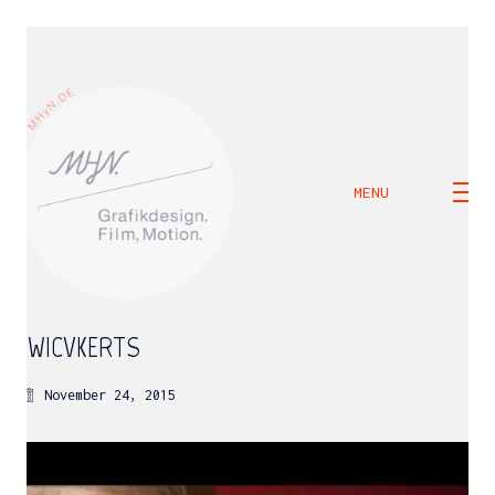
MENU
2WICVKERTS
November 24, 2015
M H Y N
Manuel Hernandez y Nothdurft (Dipl. Des.)