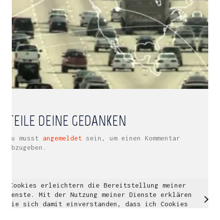
Multidisziplinäre Designlösungen.
Person
|
Kontakt
|
Fotoblog
mhyn@mhyn.de
TEILE DEINE GEDANKEN
Du musst
angemeldet
sein, um einen Kommentar
abzugeben.
Cookies erleichtern die Bereitstellung meiner
© Copyright 2018. All Rights Reserved.
Dienste. Mit der Nutzung meiner Dienste erklären
Impressum & Datenschutz
Sie sich damit einverstanden, dass ich Cookies
verwende.
Weitere Informationen
OK