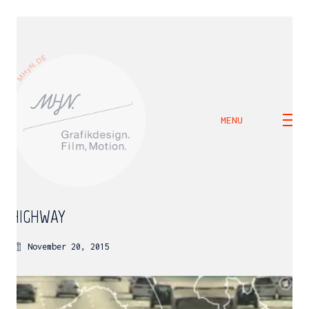
MENU
HIGHWAY
November 20, 2015
M H Y N
Manuel Hernandez y Nothdurft (Dipl. Des.)