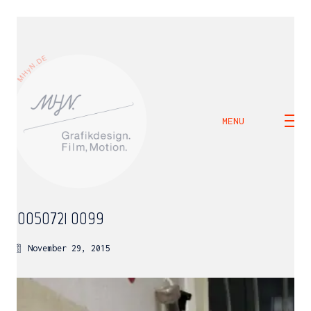
MENU
20050721_0099
November 29, 2015
M H Y N
Manuel Hernandez y Nothdurft (Dipl. Des.)