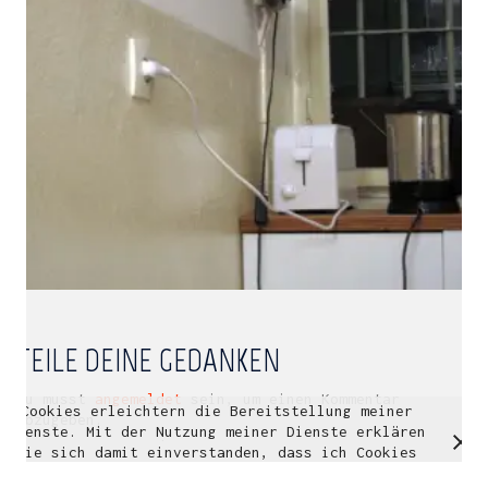
Multidisziplinäre Designlösungen.
Person
|
Kontakt
|
Fotoblog
mhyn@mhyn.de
TEILE DEINE GEDANKEN
Du musst
angemeldet
sein, um einen Kommentar
Cookies erleichtern die Bereitstellung meiner
© Copyright 2018. All Rights Reserved.
abzugeben.
Dienste. Mit der Nutzung meiner Dienste erklären
Impressum & Datenschutz
Sie sich damit einverstanden, dass ich Cookies
verwende.
Weitere Informationen
OK