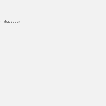
r abzugeben.
M H Y N
Manuel Hernandez y Nothdurft (Dipl. Des.)
Multidisziplinäre Designlösungen.
Person
|
Kontakt
|
Fotoblog
mhyn@mhyn.de