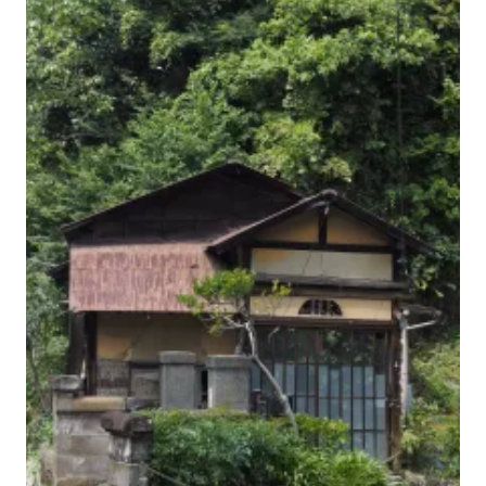
M H Y N
Manuel Hernandez y Nothdurft (Dipl. Des.)
Multidisziplinäre Designlösungen.
Person
|
Kontakt
|
Fotoblog
mhyn@mhyn.de