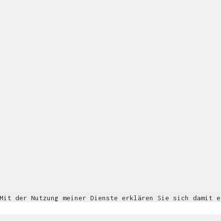
Person
|
Kontakt
|
Fotoblog
mhyn@mhyn.de
© Copyright 2018. All Rights Reserved.
Impressum & Datenschutz
 Mit der Nutzung meiner Dienste erklären Sie sich damit 
Informationen
OK