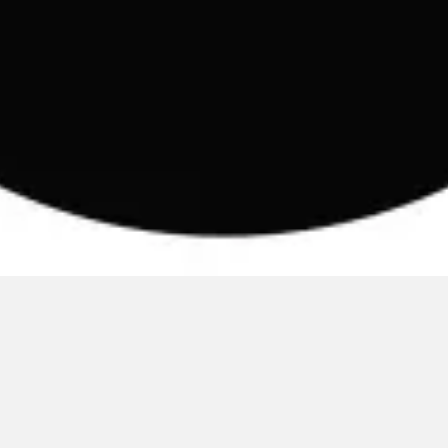
M H Y N
Manuel Hernandez y Nothdurft (Dipl. Des.)
Multidisziplinäre Designlösungen.