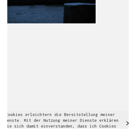
Multidisziplinäre Designlösungen.
Person
|
Kontakt
|
Fotoblog
mhyn@mhyn.de
Cookies erleichtern die Bereitstellung meiner
© Copyright 2018. All Rights Reserved.
Dienste. Mit der Nutzung meiner Dienste erklären
Impressum & Datenschutz
Sie sich damit einverstanden, dass ich Cookies
verwende.
Weitere Informationen
OK