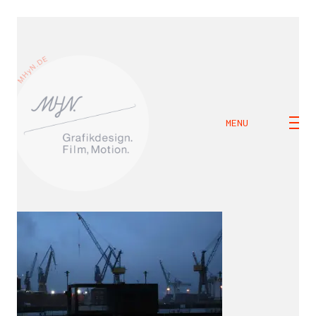
MENU
M H Y N
Manuel Hernandez y Nothdurft (Dipl. Des.)