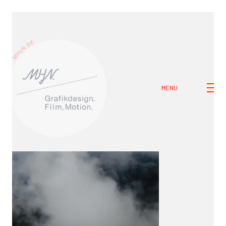
MENU
M H Y N
Manuel Hernandez y Nothdurft (Dipl. Des.)