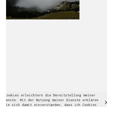
Multidisziplinäre Designlösungen.
Person
|
Kontakt
|
Fotoblog
mhyn@mhyn.de
Cookies erleichtern die Bereitstellung meiner
© Copyright 2018. All Rights Reserved.
Dienste. Mit der Nutzung meiner Dienste erklären
Impressum & Datenschutz
Sie sich damit einverstanden, dass ich Cookies
verwende.
Weitere Informationen
OK