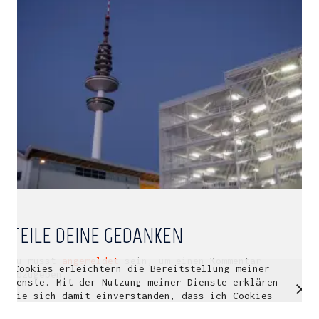
Multidisziplinäre Designlösungen.
Person
|
Kontakt
|
Fotoblog
mhyn@mhyn.de
TEILE DEINE GEDANKEN
Du musst
angemeldet
sein, um einen Kommentar
Cookies erleichtern die Bereitstellung meiner
© Copyright 2018. All Rights Reserved.
abzugeben.
Dienste. Mit der Nutzung meiner Dienste erklären
Impressum & Datenschutz
Sie sich damit einverstanden, dass ich Cookies
verwende.
Weitere Informationen
OK