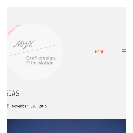
MENU
SDAS
November 30, 2015
M H Y N
Manuel Hernandez y Nothdurft (Dipl. Des.)