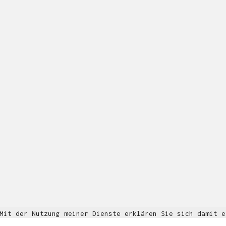
Multidisziplinäre Designlösungen.
Person
|
Kontakt
|
Fotoblog
mhyn@mhyn.de
© Copyright 2018. All Rights Reserved.
Impressum & Datenschutz
 Mit der Nutzung meiner Dienste erklären Sie sich damit 
Informationen
OK