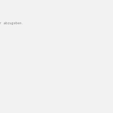
r abzugeben.
M H Y N
Manuel Hernandez y Nothdurft (Dipl. Des.)
Multidisziplinäre Designlösungen.
Person
|
Kontakt
|
Fotoblog
mhyn@mhyn.de