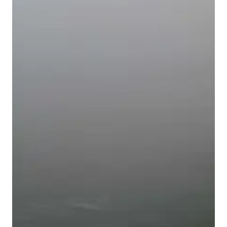
M H Y N
Manuel Hernandez y Nothdurft (Dipl. Des.)
Multidisziplinäre Designlösungen.
Person
|
Kontakt
|
Fotoblog
mhyn@mhyn.de