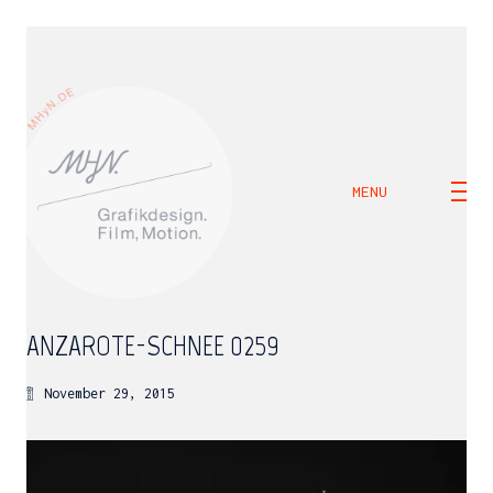
MENU
LANZAROTE-SCHNEE_0259
November 29, 2015
M H Y N
Manuel Hernandez y Nothdurft (Dipl. Des.)