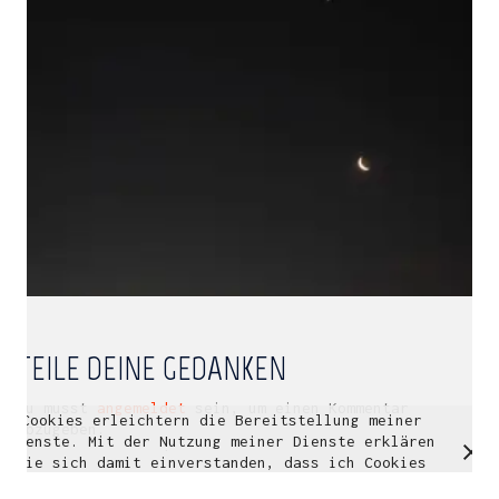
Multidisziplinäre Designlösungen.
Person
|
Kontakt
|
Fotoblog
mhyn@mhyn.de
TEILE DEINE GEDANKEN
Du musst
angemeldet
sein, um einen Kommentar
Cookies erleichtern die Bereitstellung meiner
© Copyright 2018. All Rights Reserved.
abzugeben.
Dienste. Mit der Nutzung meiner Dienste erklären
Impressum & Datenschutz
Sie sich damit einverstanden, dass ich Cookies
verwende.
Weitere Informationen
OK